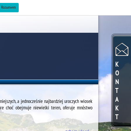
ZAREKLAMUJ SIĘ »
Rozumiem
K
O
N
T
A
iejszych, a jednocześnie najbardziej uroczych wiosek
K
re choć obejmuje niewielki teren, oferuje mnóstwo
T