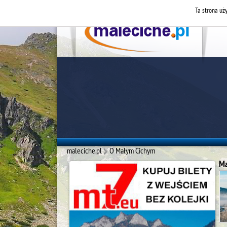
Ta strona uży
maleciche.pl
O Małym Cichym
Ma